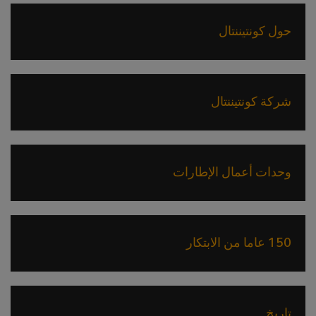
حول كونتيننتال
شركة كونتيننتال
وحدات أعمال الإطارات
150 عاما من الابتكار
تاريخ