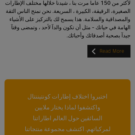
لأكثر من 150 عاما مرت بنا ، شيدنا خلالها مختلف الإطارات
الصغيرة، الرقيقة، الكبيرة ، السريعة. نحن نمنح الناس الثقة
والمصداقية والسلامة. هذا يسمح لك بالتركيز على الأشياء
الهامة في حياتك – مثل أن تكون والدآ لأحد ، وتمضى وقتآ
جيدآ بصحبة أصدقائك وأحبائك.
Read More
اختبروا اختلاف إطارات كونتيننتال
واكتشفوا لماذا يختار ملايين
السائقين حول العالم اطاراتنا
لمركباتهم. اكتشف مجموعة منتجاتنا