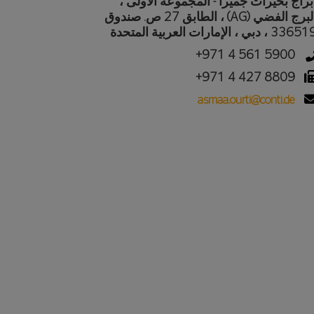
براج بحيرات جميرا - المجموعة الأولى ،
البرج الفضي (AG) ، الطابق 27 ص. صندوق
336 ، دبي ، الإمارات العربية المتحدة
+971 4 561 5900
+971 4 427 8809
asmaa.ourti@conti.de