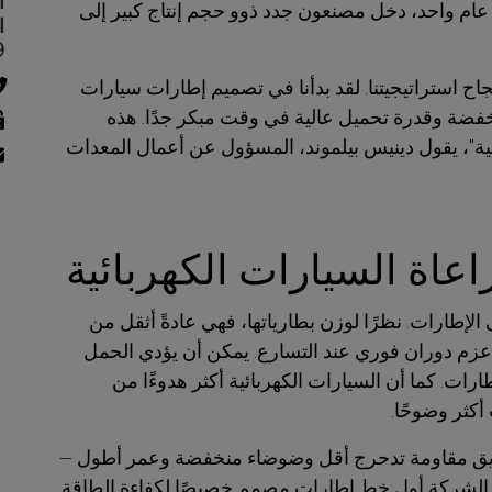
أ
ام واحد، دخل مصنعون جدد ذوو حجم إنتاج كبير إلى
519
اح استراتيجيتنا. لقد بدأنا في تصميم إطارات سيارات
ضة وقدرة تحميل عالية في وقت مبكر جدًا. هذه
"، يقول دينيس بيلموند، المسؤول عن أعمال المعدات
عاة السيارات الكهربائية
إطارات. نظرًا لوزن بطارياتها، فهي عادةً أثقل من
 عزم دوران فوري عند التسارع. يمكن أن يؤدي الحمل
ارات. كما أن السيارات الكهربائية أكثر هدوءًا من
أكثر وضوحًا.
تحقيق مقاومة تدحرج أقل وضوضاء منخفضة وعمر أطول —
 الشركة أول خط إطارات مصمم خصيصًا لكفاءة الطاقة