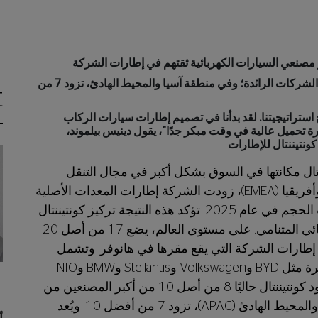
في الأمريكتين، تزود كونتيننتال 8 من أصل 10 من الشركات الرائدة؛ وفي منطقة آسيا والمحيط الهادئ، تزود 7 من
t
استراتيجيتنا. لقد بدأنا في تصميم إطارات سيارات الركاب
حميل عالية في وقت مبكر جدًا"، يقول دينيس بيلموند،
ونتيننتال للإطارات
مارس 2026. عززت كونتيننتال مكانتها في السوق بشكل أكبر في مجال التنقل
الكهربائي. في منطقة أوروبا والشرق الأوسط وأفريقيا (EMEA)، زودت الشركة إطارات المعدات الأصلية
لأكبر 10 مصنعين للسيارات الكهربائية من حيث الحجم في عام 2025. تؤكد هذه النتيجة تركيز كونتيننتال
للإطارات الاستراتيجي على سوق التنقل الكهربائي المتنامي. على مستوى العالم، يضع 17 من أصل 20
 إطارات الشركة التي يقع مقرها في هانوفر. وتشمل
هذه الشركات مصنعي السيارات الفاخرة والكبيرة مثل BYD وVolkswagen وStellantis وBMW وNIO
وHyundai وRenault. في منطقة الأمريكتين، تزود كونتيننتال حاليًا 8 من أصل 10 من أكبر المصنعين من
حيث الحجم. وفي أكثر المناطق ديناميكية، آسيا والمحيط الهادئ (APAC)، تزود 7 من أفضل 10. ويُعد