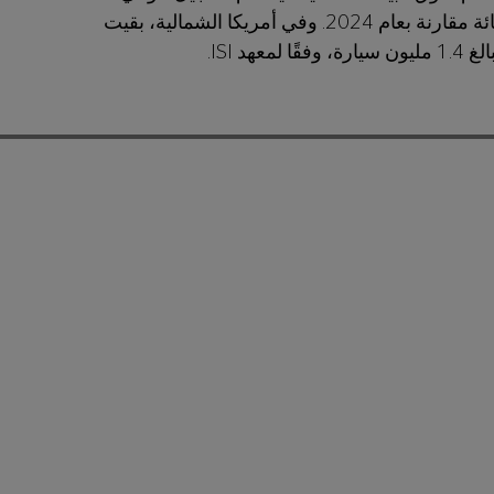
مليون سيارة كهربائية، أي بزيادة تقارب 26 بالمائة مقارنة بعام 2024. وفي أمريكا الشمالية، بقيت
د ISI.